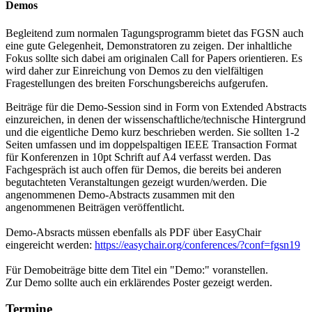
Demos
Begleitend zum normalen Tagungsprogramm bietet das FGSN auch
eine gute Gelegenheit, Demonstratoren zu zeigen. Der inhaltliche
Fokus sollte sich dabei am originalen Call for Papers orientieren. Es
wird daher zur Einreichung von Demos zu den vielfältigen
Fragestellungen des breiten Forschungsbereichs aufgerufen.
Beiträge für die Demo-Session sind in Form von Extended Abstracts
einzureichen, in denen der wissenschaftliche/technische Hintergrund
und die eigentliche Demo kurz beschrieben werden. Sie sollten 1-2
Seiten umfassen und im doppelspaltigen IEEE Transaction Format
für Konferenzen in 10pt Schrift auf A4 verfasst werden. Das
Fachgespräch ist auch offen für Demos, die bereits bei anderen
begutachteten Veranstaltungen gezeigt wurden/werden. Die
angenommenen Demo-Abstracts zusammen mit den
angenommenen Beiträgen veröffentlicht.
Demo-Absracts müssen ebenfalls als PDF über EasyChair
eingereicht werden:
https://easychair.org/conferences/?conf=fgsn19
Für Demobeiträge bitte dem Titel ein "Demo:" voranstellen.
Zur Demo sollte auch ein erklärendes Poster gezeigt werden.
Termine