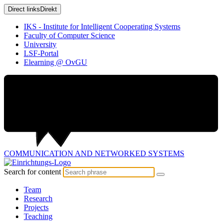
Direct links
Direkt
IKS - Institute for Intelligent Cooperating Systems
Faculty of Computer Science
University
LSF-Portal
Elearning @ OvGU
COMMUNICATION AND
NETWORKED SYSTEMS
Search for content
Team
Research
Projects
Teaching