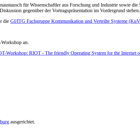
naustausch für Wissenschaftler aus Forschung und Industrie sowie die
Diskussion gegenüber der Vortragspräsentation im Vordergrund stehen.
r die
GI/ITG Fachgruppe Kommunikation und Verteilte Systeme (Ku
T-Workshop an.
T-Workshop: RIOT - The friendly Operating System for the Internet o
burg
ausgerichtet.