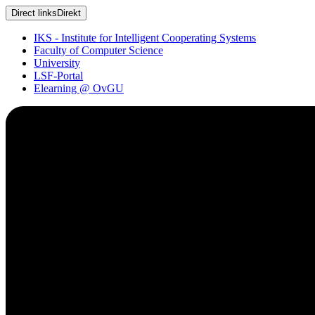
Direct links
Direkt
IKS - Institute for Intelligent Cooperating Systems
Faculty of Computer Science
University
LSF-Portal
Elearning @ OvGU