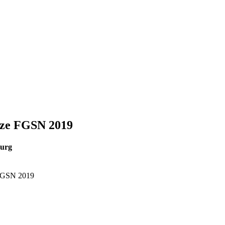
tze FGSN 2019
burg