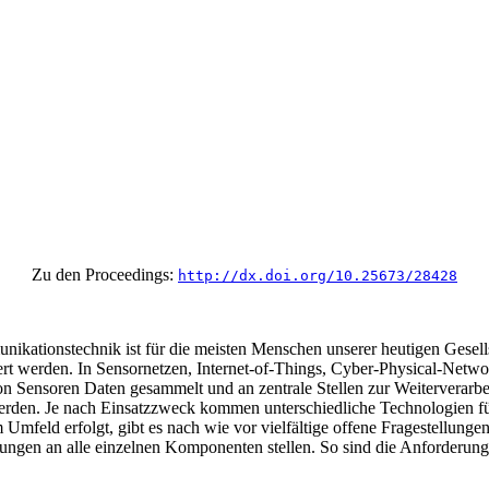
Zu den Proceedings:
http://dx.doi.org/10.25673/28428
ationstechnik ist für die meisten Menschen unserer heutigen Gesells
rt werden. In Sensornetzen, Internet-of-Things, Cyber-Physical-Networ
n Sensoren Daten gesammelt und an zentrale Stellen zur Weiterverarbe
erden. Je nach Einsatzzweck kommen unterschiedliche Technologien f
 Umfeld erfolgt, gibt es nach wie vor vielfältige offene Fragestellun
rungen an alle einzelnen Komponenten stellen. So sind die Anforderun