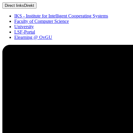
Direct links
Direkt
IKS - Institute for Intelligent Cooperating Systems
Faculty of Computer Science
University
LSF-Portal
Elearning @ OvGU