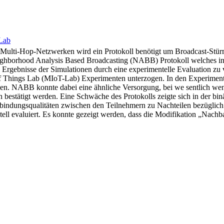
Lab
n Multi-Hop-Netzwerken wird ein Protokoll benötigt um Broadcast-Stü
 Neighborhood Analysis Based Broadcasting (NABB) Protokoll welches i
ie Ergebnisse der Simulationen durch eine experimentelle Evaluation
of Things Lab (MIoT-Lab) Experimenten unterzogen. In den Experiment
en. NABB konnte dabei eine ähnliche Versorgung, bei we sentlich wen
n bestätigt werden. Eine Schwäche des Protokolls zeigte sich in der 
bindungsqualitäten zwischen den Teilnehmern zu Nachteilen bezüglich
ll evaluiert. Es konnte gezeigt werden, dass die Modifikation „Nachba