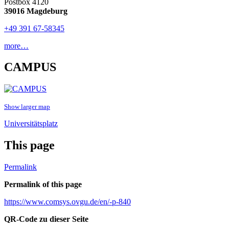
Postbox 4120
39016 Magdeburg
+49 391 67-58345
more…
CAMPUS
Show larger map
Universitätsplatz
This page
Permalink
Permalink of this page
https://www.comsys.ovgu.de/en/-p-840
QR-Code zu dieser Seite