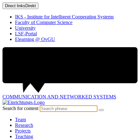
Direct links
Direkt
IKS - Institute for Intelligent Cooperating Systems
Faculty of Computer Science
University
LSF-Portal
Elearning @ OvGU
COMMUNICATION AND
NETWORKED SYSTEMS
Search for content
Team
Research
Projects
Teaching