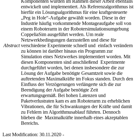
Komponenten wurden im Rahmen dieser Arbeit ebenfalls
entwickelt und implementiert. Als Referenzalgorithmus ist
hierfür ein Lösungsalgorithmus für eine kraftgesteuerte
„Peg in Hole“-Aufgabe gewählt worden. Diese in der
Industrie häufig vorkommende Montageaufgabe soll von
einem Roboterarm in der Robotersimulationsumgebung
CoppeliaSim ausgeführt werden. Um reale
Netzwerkbedingungen darzustellen und diese für
Abstract
verschiedene Experimente schnell und einfach verändern
zu können ist darüber hinaus ein Programm zur
Simulation eines Netzwerkes implementiert worden. Mit
diesen Komponenten sind anschließend Experimente
durchgeführt worden, bei denen insbesondere die zur
Lösung der Aufgabe benötigte Gesamtzeit sowie die
auftretenden Maximalkräfte im Fokus standen. Durch den
Einfluss der Verzögerungen verlängerte sich die zur
Beendigung der Aufgabe benötigte Zeit
erwartungsgemäß. Bei hohen Latenzen und
Paketverlustraten kam es am Roboterarm zu erheblichen
Vibrationen, die für Schwankungen der Kräfte und damit
zu Fehlern im Algorithmusablauf führten. Dennoch
blieben die Maximalkräfte innerhalb eines akzeptablen
Bereichs.
Last Modification: 30.11.2020
-