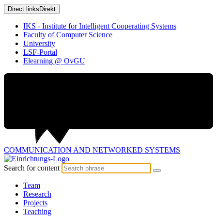
Direct links
Direkt
IKS - Institute for Intelligent Cooperating Systems
Faculty of Computer Science
University
LSF-Portal
Elearning @ OvGU
COMMUNICATION AND
NETWORKED SYSTEMS
Search for content
Team
Research
Projects
Teaching