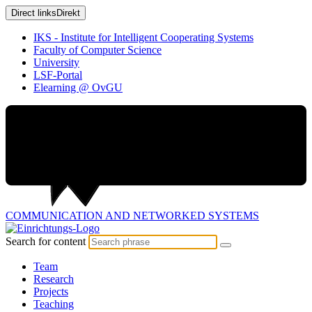
Direct links
Direkt
IKS - Institute for Intelligent Cooperating Systems
Faculty of Computer Science
University
LSF-Portal
Elearning @ OvGU
COMMUNICATION AND
NETWORKED SYSTEMS
Search for content
Team
Research
Projects
Teaching