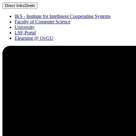
Direct links
Direkt
IKS - Institute for Intelligent Cooperating Systems
Faculty of Computer Science
University
LSF-Portal
Elearning @ OvGU