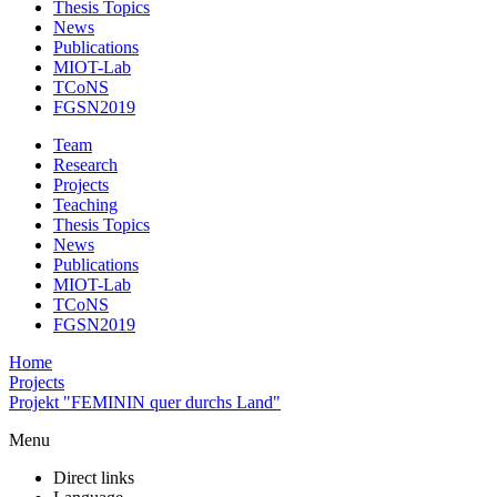
Thesis Topics
News
Publications
MIOT-Lab
TCoNS
FGSN2019
Team
Research
Projects
Teaching
Thesis Topics
News
Publications
MIOT-Lab
TCoNS
FGSN2019
Home
Projects
Projekt "FEMININ quer durchs Land"
Menu
Direct links