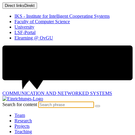
Direct links
Direkt
IKS - Institute for Intelligent Cooperating Systems
Faculty of Computer Science
University
LSF-Portal
Elearning @ OvGU
COMMUNICATION AND
NETWORKED SYSTEMS
Search for content
Team
Research
Projects
Teaching